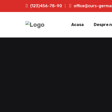
(123)456-78-90
office@curs-germa
Acasa
Despre n