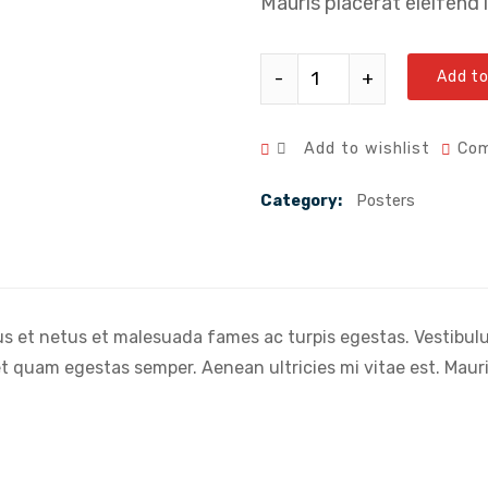
Mauris placerat eleifend 
Woo Ninja quantity
Add to
Add to wishlist
Co
Category:
Posters
s et netus et malesuada fames ac turpis egestas. Vestibulum
t quam egestas semper. Aenean ultricies mi vitae est. Mauris