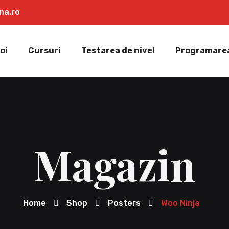
na.ro
oi
Cursuri
Testarea de nivel
Programarea
Magazin
Home
Shop
Posters
Woo Ninja