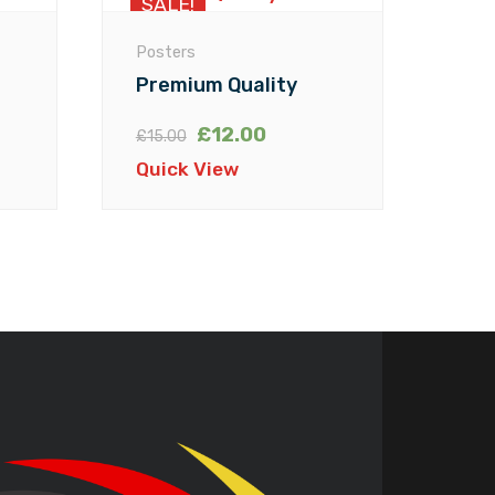
SALE!
Posters
Premium Quality
£
12.00
£
15.00
Quick View