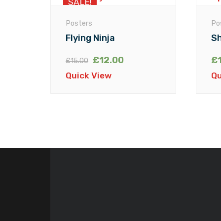
SALE!
Posters
Po
Flying Ninja
Sh
£
12.00
£
£
15.00
Quick View
Qu