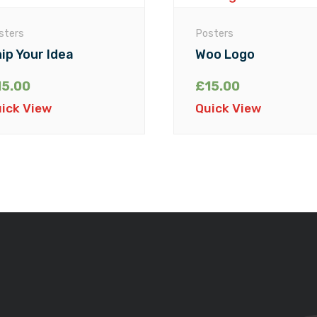
sters
Posters
ip Your Idea
Woo Logo
15.00
£
15.00
ick View
Quick View