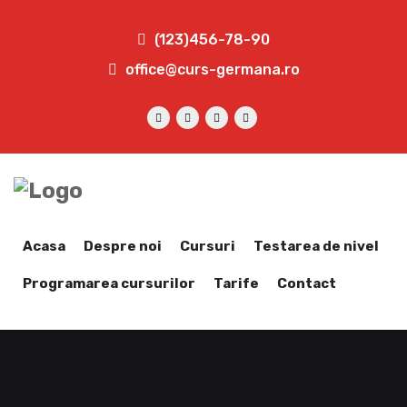
(123)456-78-90
office@curs-germana.ro
Acasa
Despre noi
Cursuri
Testarea de nivel
Programarea cursurilor
Tarife
Contact