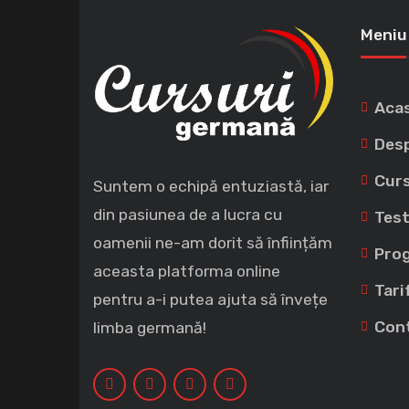
Meniu
Aca
Desp
Curs
Suntem o echipă entuziastă, iar
din pasiunea de a lucra cu
Test
oamenii ne-am dorit să înființăm
Prog
aceasta platforma online
Tari
pentru a-i putea ajuta să învețe
Con
limba germană!