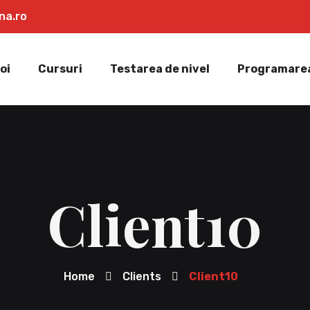
na.ro
oi
Cursuri
Testarea de nivel
Programarea
Client10
Home
Clients
Client10