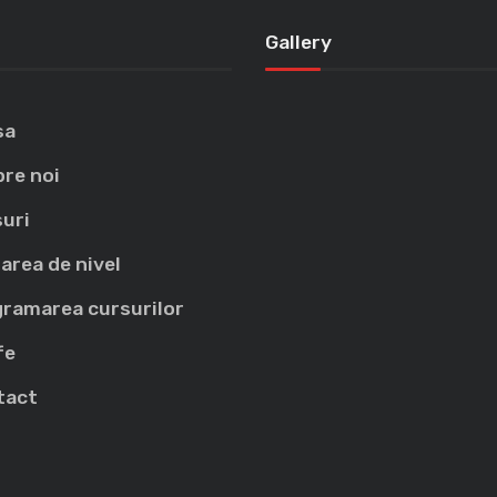
Gallery
sa
re noi
uri
area de nivel
ramarea cursurilor
fe
tact