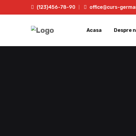
(123)456-78-90
office@curs-germa
Acasa
Despre n