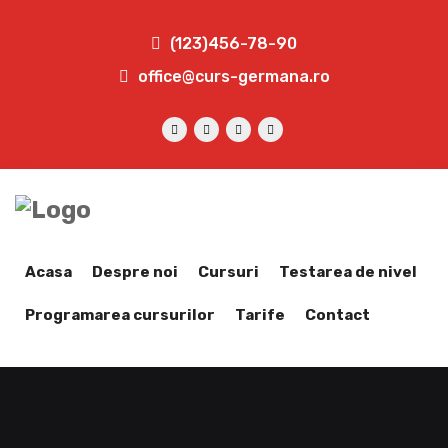
(123)456-78-90
office@curs-germana.ro
Acasa
Despre noi
Cursuri
Testarea de nivel
Programarea cursurilor
Tarife
Contact